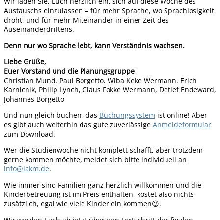
Wir laden Sie, Euch herzlich ein, sich auf diese Woche des
Austauschs einzulassen – für mehr Sprache, wo Sprachlosigkeit
droht, und für mehr Miteinander in einer Zeit des
Auseinanderdriftens.
Denn nur wo Sprache lebt, kann Verständnis wachsen.
Liebe Grüße,
Euer Vorstand und die Planungsgruppe
Christian Mund, Paul Borgetto, Wiba Keke Wermann, Erich
Karnicnik, Philip Lynch, Claus Fokke Wermann, Detlef Endeward,
Johannes Borgetto
Und nun gleich buchen, das
Buchungssystem
ist online! Aber
es gibt auch weiterhin das gute zuverlässige
Anmeldeformular
zum Download.
Wer die Studienwoche nicht komplett schafft, aber trotzdem
gerne kommen möchte, meldet sich bitte individuell an
info@iakm.de
.
Wie immer sind Familien ganz herzlich willkommen und die
Kinderbetreuung ist im Preis enthalten, kostet also nichts
zusätzlich, egal wie viele Kinderlein kommen😉.
Wir werden Euch ab jetzt über den Fortschritt der finalen