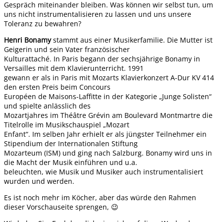
Gespräch miteinander bleiben. Was können wir selbst tun, um
uns nicht instrumentalisieren zu lassen und uns unsere
Toleranz zu bewahren?
Henri Bonamy
stammt aus einer Musikerfamilie. Die Mutter ist
Geigerin und sein Vater französischer
Kulturattaché. In Paris begann der sechsjährige Bonamy in
Versailles mit dem Klavierunterricht. 1991
gewann er als in Paris mit Mozarts Klavierkonzert A-Dur KV 414
den ersten Preis beim Concours
Européen de Maisons-Laffitte in der Kategorie „Junge Solisten“
und spielte anlässlich des
Mozartjahres im Théâtre Grévin am Boulevard Montmartre die
Titelrolle im Musikschauspiel „Mozart
Enfant“. Im selben Jahr erhielt er als jüngster Teilnehmer ein
Stipendium der Internationalen Stiftung
Mozarteum (ISM) und ging nach Salzburg. Bonamy wird uns in
die Macht der Musik einführen und u.a.
beleuchten, wie Musik und Musiker auch instrumentalisiert
wurden und werden.
Es ist noch mehr im Köcher, aber das würde den Rahmen
dieser Vorschauseite sprengen, 😉