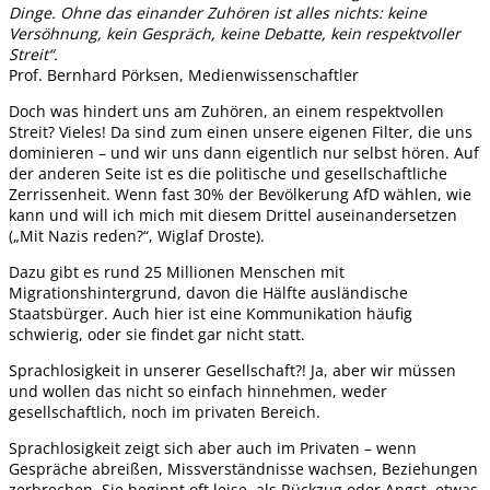
Dinge. Ohne das einander Zuhören ist alles nichts: keine
Versöhnung, kein Gespräch, keine Debatte, kein respektvoller
Streit“.
Prof. Bernhard Pörksen, Medienwissenschaftler
Doch was hindert uns am Zuhören, an einem respektvollen
Streit? Vieles! Da sind zum einen unsere eigenen Filter, die uns
dominieren – und wir uns dann eigentlich nur selbst hören. Auf
der anderen Seite ist es die politische und gesellschaftliche
Zerrissenheit. Wenn fast 30% der Bevölkerung AfD wählen, wie
kann und will ich mich mit diesem Drittel auseinandersetzen
(„Mit Nazis reden?“, Wiglaf Droste).
Dazu gibt es rund 25 Millionen Menschen mit
Migrationshintergrund, davon die Hälfte ausländische
Staatsbürger. Auch hier ist eine Kommunikation häufig
schwierig, oder sie findet gar nicht statt.
Sprachlosigkeit in unserer Gesellschaft?! Ja, aber wir müssen
und wollen das nicht so einfach hinnehmen, weder
gesellschaftlich, noch im privaten Bereich.
Sprachlosigkeit zeigt sich aber auch im Privaten – wenn
Gespräche abreißen, Missverständnisse wachsen, Beziehungen
zerbrechen. Sie beginnt oft leise, als Rückzug oder Angst, etwas