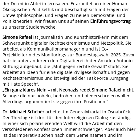
der Dormitio-Abtei in Jerusalem. Er arbeitet an einer Human-
Ökologischen Politikethik und beschäftigt sich mit Fragen der
Umweltphilosophie, und Fragen zu neuen Demokratie- und
Politiktheorien. Wir freuen uns auf seinen
Einführungsvortrag
zu unserer Studienwoche.
Simone Rafael
ist Journalistin und Kunsthistorikerin mit dem
Schwerpunkt digitaler Rechtsextremismus und Netzpolitik. Sie
arbeitet als Kommunikationsmanagerin und ist Co-
Projektleiterin des Monitorings zur Bundestagswahl 2025. Zuvor
hat sie unter anderem den Digitalbereich der Amadeu Antonio
Stiftung aufgebaut, die „Mut gegen rechte Gewalt“ stärkt. Sie
arbeitet an Ideen für eine digitale Zivilgesellschaft und gegen
Rechtsextremismus und ist Mitglied der Task Force „Umgang
mit Hate Speech“.
„Ein ganz klares Nein – mit Neonazis redet Simone Rafael nicht.
Solange die nur pöbeln, bedrohen und niederschreien wollen.
Allerdings argumentiert sie gegen ihre Positionen.“
Dr. Michael Schober
arbeitet im Generalvikariat in Osnabrück.
Der Theologe ist dort für den Interreligiösen Dialog zuständig.
In einer sich polarisierenden Welt wird die Arbeit mit den
verschiedenen Konfessionen immer schwieriger. Aber auch hier
ist das Imperativ suchen nach dem Gemeinsamen und im