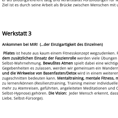
Ziel ist es durch seine Arbeit als Brücke zwischen Menschen mit
Werkstatt 3
Ankommen bei MIR! (…der Einzigartigkeit des Einzelnen)
Pilates
ist heute aus kaum einem Fitnesskonzept wegzudenken. Pi
dem zusätzlichen Einsatz der Faszienrolle
werden viele Übungen z
Selbst-Wahrnehmung.
Bewußtes Atmen
spielt dabei eine wichti
Gegebenheiten es zulassen, werden wir gemeinsam ein Wandern 
und die Wirkweise von Basenfasten/Detox
wird in einem weitere
zugeschnitten bedeuten kann.
Mentaltraining, mentale Fitness, 
zu lernen/können (Resilienztraining, Training meiner individue
mehr zu Atemreisen, geführten, angeleiteten Meditationen und 
Selbst-Hypnose) gehören.
Die Vision:
Jeder Mensch erkennt, dass er
Liebe, Selbst-Fürsorge).