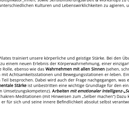
 unterschiedlichen Kulturen und Lebenswirklichkeiten zu agieren,
lates trainiert unsere körperliche und geistige Stärke. Bei den 
u einem neuen Erlebnis der Körperwahrnehmung, einer einzigarti
ge Rolle, ebenso wie das
Wahrnehmen mit allen Sinnen
(sehen, sch
mit Achtsamkeitsstationen und Bewegungsstationen er-leben. Ei
n Teil besprochen. Dabei wird auch der Frage nachgegangen, was 
mentale Stärke
ist unbestritten eine wichtige Grundlage für den 
llen Umsetzungskompetenz).
A
rbeiten mit emotionaler Intelligenz-
Chakren-Meditationen (mit Hinweisen zum „Selber machen“) Dazu 
 für sich und seine innere Befindlichkeit absolut selbst verantwort