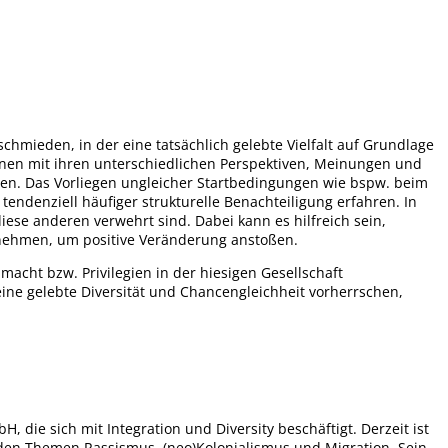
chmieden, in der eine tatsächlich gelebte Vielfalt auf Grundlage
innen mit ihren unterschiedlichen Perspektiven, Meinungen und
gen. Das Vorliegen ungleicher Startbedingungen wie bspw. beim
endenziell häufiger strukturelle Benachteiligung erfahren. In
iese anderen verwehrt sind. Dabei kann es hilfreich sein,
unehmen, um positive Veränderung anstoßen.
acht bzw. Privilegien in der hiesigen Gesellschaft
eine gelebte Diversität und Chancengleichheit vorherrschen,
die sich mit Integration und Diversity beschäftigt. Derzeit ist
zu den Themen Rassismus, (neo)Kolonialismus und Migration. Sein