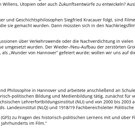
Willens, Utopien oder auch Zukunftsentwürfe zu entwickeln? Ausku
iker und Geschichtsphilosophen Siegfried Kracauer folgt, sind Fil
die sie gemacht wurden. Dann müssten sich in den Nachkriegsfilm
ssionen über Verkehrswende oder die Nachverdichtung in vielen 
e umgesetzt wurden. Der Wieder-/Neu-Aufbau der zerstörten Groß
 als „Wunder von Hannover“ gefeiert wurde; wollen wir uns auf 
 und Philosophie in Hannover und arbeitete anschließend an Schul
storisch-politischen Bildung und Medienbildung tätig, zunächst für
ischen Lehrerfortbildungsinstitut (NLI) und von 2000 bis 2003 al
s. Landesinstitut (NLQ) und 1918/19 Fachbereichsleiter Politische
 (GFS) zu Fragen des historisch-politischen Lernens mit und über F
 Jahrhunderts im Film.“