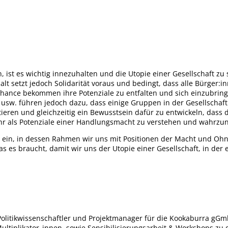
ist es wichtig innezuhalten und die Utopie einer Gesellschaft zu s
t setzt jedoch Solidarität voraus und bedingt, dass alle Bürger:
Chance bekommen ihre Potenziale zu entfalten und sich einzubrin
sw. führen jedoch dazu, dass einige Gruppen in der Gesellschaft t
ieren und gleichzeitig ein Bewusstsein dafür zu entwickeln, dass d
mehr als Potenziale einer Handlungsmacht zu verstehen und wahrz
 ein, in dessen Rahmen wir uns mit Positionen der Macht und Ohnm
 es braucht, damit wir uns der Utopie einer Gesellschaft, in der 
litikwissenschaftler und Projektmanager für die Kookaburra gGmbH, 
r Multiplikator_innen, sowie Sensibilisierungsarbeit & Workshops 