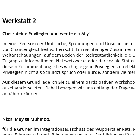
Werkstatt 2
Check deine Privilegien und werde ein Ally!
In einer Zeit sozialer Umbrüche, Spannungen und Unsicherheiten, 
von Chancengleichheit vorherrscht. Ein nachhaltiger Zusammenhal
Weltanschauungen, auf dem Boden der Rechtsstaatlichkeit, die 
Zugang zu Informationen, Netzwetzwerke oder der soziale Status u
diesem Zusammenhang ist es wichtig eigene Privilegien zu reflekt
Privilegien nicht als Schuldzuspruch oder Bürde, sondern viel
Aus diesem Grund lade ich Sie zu einem partizipativen Workshop
auseinandersetzten. Dabei bewegen wir uns entlang der Frage was
annähern können.
Nkozi Muyisa Muhindo,
für die Grünen im Integrationsausschuss des Wuppertaler Rats, Po
er als Bildungsreferent tätig und veranstaltet Fortbildungen fü