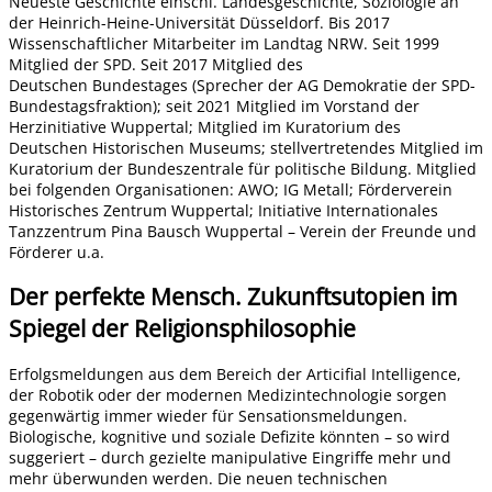
Neueste Geschichte einschl. Landesgeschichte, Soziologie an
der Heinrich-Heine-Universität Düsseldorf. Bis 2017
Wissenschaftlicher Mitarbeiter im Landtag NRW. Seit 1999
Mitglied der SPD. Seit 2017 Mitglied des
Deutschen Bundestages (Sprecher der AG Demokratie der SPD-
Bundestagsfraktion); seit 2021 Mitglied im Vorstand der
Herzinitiative Wuppertal; Mitglied im Kuratorium des
Deutschen Historischen Museums; stellvertretendes Mitglied im
Kuratorium der Bundeszentrale für politische Bildung. Mitglied
bei folgenden Organisationen: AWO; IG Metall; Förderverein
Historisches Zentrum Wuppertal; Initiative Internationales
Tanzzentrum Pina Bausch Wuppertal – Verein der Freunde und
Förderer u.a.
Der perfekte Mensch. Zukunftsutopien im
Spiegel der Religionsphilosophie
Erfolgsmeldungen aus dem Bereich der Articifial Intelligence,
der Robotik oder der modernen Medizintechnologie sorgen
gegenwärtig immer wieder für Sensationsmeldungen.
Biologische, kognitive und soziale Defizite könnten – so wird
suggeriert – durch gezielte manipulative Eingriffe mehr und
mehr überwunden werden. Die neuen technischen