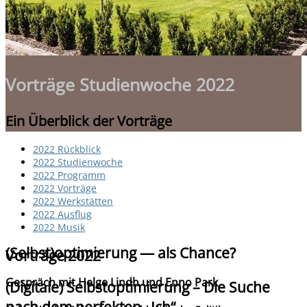
Vorträge Studienwoche 2022
Ein Überblick der Vorträge
2022 Rückblick
2022 Studienwoche
2022 Programm
2022 Vorträge
2022 Werkstätten
2022 Ausflug
2022 Musik
(Selbst)optimierung — als Chance?
Vorträge 2022
Gespräch mit
Helge Lindh und Enno Park
(Digitale) Selbstoptimierung – Die Suche
nach dem perfekten „Ich“