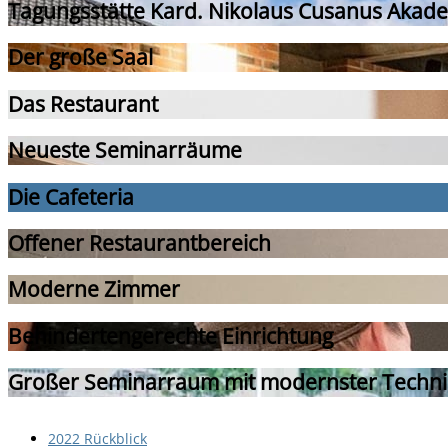
Tagungsstätte Kard. Nikolaus Cusanus Akade
Der große Saal
Das Restaurant
Neueste Seminarräume
Die Cafeteria
Offener Restaurantbereich
Moderne Zimmer
Behindertengerechte Einrichtung
Großer Seminarraum mit modernster Techni
2022 Rückblick