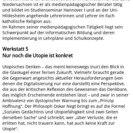
Niedersachsen ist er als medienpädagogischer Berater tätig
und bildet im Studienseminar Hannover I und an der Uni-
Hildesheim angehende Lehrerinnen und Lehrer im Fach
katholische Religion aus.
Im Rahmen seiner medienpädagogischen Tätigkeit liegt sein
Schwerpunkt auf der informatischen Bildung und deren
Implementierung in Lehrpläne und Schulkonzepte.
Werkstatt 5
Nur noch die Utopie ist konkret
Utopisches Denken – das meint keineswegs (nur) den Blick in
die Glaskugel einer fernen Zukunft. Vielmehr braucht gerade
die Gegenwart angesichts aktueller Herausforderungen (von
denen die Digitalisierung nur eine darstellt) eine Perspektive,
die aus der kritischen Reflexion des Gewesenen das Denkbare,
das möglich Erscheinende entstehen lässt – und zwar in seiner
Ambivalenz von dystopischer Warnung bis zum „Prinzip
Hoffnung“. Der Philosoph Oskar Negt bringt es auf die Formel
„Soziales Gedächtnis und Utopiefähigkeit sind zwei Seiten
derselben Sache“ und schreibt, wer „über Verluste, die er
erlitten hat, nicht trauern kann, hat auch keine Kraft zur
Utopie“.